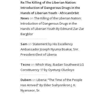
Re:The Killing of the Liberian Nation:
Introduction of Dangerous Drugs in the
Hands of Liberian Youth - AfricanOrbit
News
on
The Killing of the Liberian Nation:
Introduction of Dangerous Drugs in the
Hands of Liberian Youth By Edmund Zar-Zar
Bargblor
Sam
on
Statement by His Excellency
Ambassador Joseph Nyuma Boakai, Snr.
President-Elect of Liberia
Tecno
on
Which Way, Ibadan Southwest LG
Constituency 1? by Oyetunji Olunloyo
Dubem
on
Liberia: “The Time of the People
Has Arrived” By Elder Siahyonkron J. K.
Nyanseor, Sr.