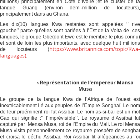
millions) principalement en Côte d’Ivoire ;et le cluster de la
langue Guang (environ demi-million de locuteurs),
principalement dans au Ghana.
Les dix(10) langues Kwa restantes sont appelées ‘’ rive
gauche’’ parce qu’elles sont parlées à l’Est de la Volta de
ce
langues, le groupe Gbe(dont Ewe est le membre le plus connu)
et sont de loin les plus importants, avec quelque huit millions
(
https://www.britannica.com/topic/Kwa-
de locuteurs
languages)
.
Représentation de l’empereur Mansa
v
Musa
Le groupe de la langue Kwa de l’Afrique de l’ouest est
inextricablement lié aux peuples de l’Empire Songhaï. Le nom
de leur proéminent roi fut Assibai. Le nom as-si-bai est un mot
Gao qui signifie :’’ l’imprévisible’’. Le royaume d’Assibai fut
capturé par
Mensa Musa, roi de l’Empire du Mali. Le roi Mens
Musa visita personnellement ce royaume prospère de songhaï
et croisa le déchu Assibai. Roi Assibai fit allégeances au roi