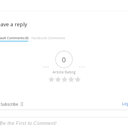
ave a reply
ault Comments (0)
Facebook Comments
0
Article Rating
Log
Subscribe