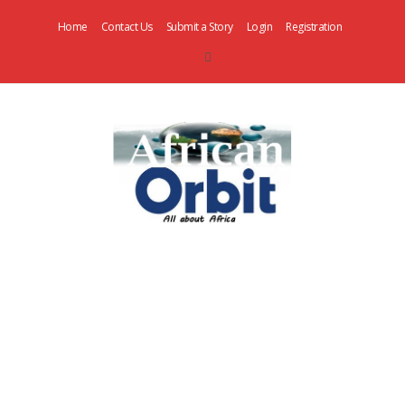
Home
Contact Us
Submit a Story
Login
Registration
AfricanOrbit
News