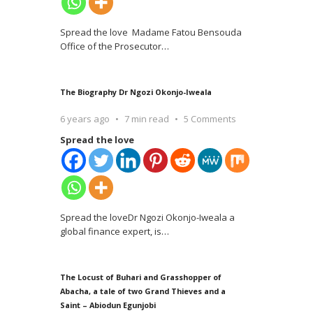
Spread the love Madame Fatou Bensouda
Office of the Prosecutor
…
The Biography Dr Ngozi Okonjo-Iweala
6 years ago
7 min read
5 Comments
Spread the love
Spread the loveDr Ngozi Okonjo-Iweala a
global finance expert, is
…
The Locust of Buhari and Grasshopper of
Abacha, a tale of two Grand Thieves and a
Saint – Abiodun Egunjobi