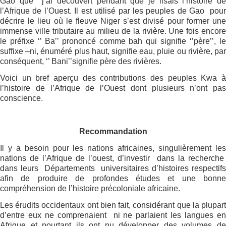
Gao que
j’ai découvert pendant que je lisais l’histoire d
l’Afrique de l’Ouest. Il est utilisé par les peuples de Gao
pou
décrire le lieu où le fleuve Niger s’est divisé pour former une
immense ville tributaire au milieu de la rivière. Une fois encore
le préfixe ‘’ Ba’’ prononcé comme bah qui signifie ‘’père’’, le
suffixe –ni, énuméré plus haut, signifie eau, pluie ou rivière, par
conséquent, ‘’ Bani’’signifie père des rivières.
Voici un bref aperçu des contributions des peuples Kwa à
l’histoire de l’Afrique de l’Ouest dont plusieurs n’ont pas
conscience.
Recommandation
Il y a besoin pour les nations africaines, singulièrement les
nations de l’Afrique de l’ouest, d’investir
dans la recherche
dans leurs
Départements
universitaires d’histoires respectifs
afin de produire de profondes études et une bonne
compréhension de l’histoire précoloniale africaine.
Les érudits occidentaux ont bien fait, considérant que la plupart
d’entre eux ne comprenaient
ni ne parlaient les langues e
Afrique et pourtant ils ont pu développer des volumes de