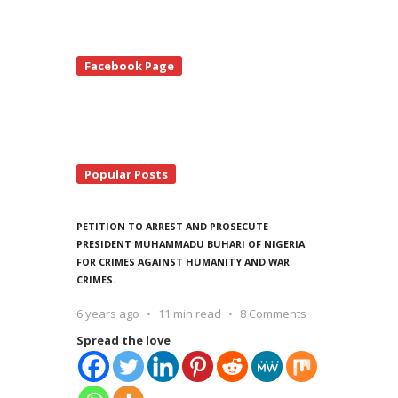
te
Facebook Page
debar
Popular Posts
PETITION TO ARREST AND PROSECUTE
PRESIDENT MUHAMMADU BUHARI OF NIGERIA
FOR CRIMES AGAINST HUMANITY AND WAR
CRIMES.
6 years ago
11 min read
8 Comments
Spread the love