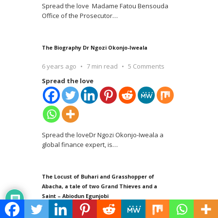
Spread the love Madame Fatou Bensouda
Office of the Prosecutor
…
The Biography Dr Ngozi Okonjo-Iweala
6 years ago
7 min read
5 Comments
Spread the love
Spread the loveDr Ngozi Okonjo-Iweala a
global finance expert, is
…
The Locust of Buhari and Grasshopper of
Abacha, a tale of two Grand Thieves and a
Saint – Abiodun Egunjobi
5 years ago
8 min read
3 Comments