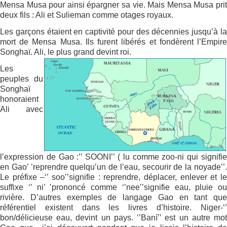
Mensa Musa pour ainsi épargner sa vie. Mais Mensa Musa prit
deux fils : Ali et Sulieman comme otages royaux.
Les garçons étaient en captivité pour des décennies jusqu’à la
mort de Mensa Musa. Ils furent libérés et fondèrent l’Empire
Songhaï. Ali, le plus grand devint roi.
Les
peuples du
Songhaï
honoraient
Ali avec
l’expression de Gao :’’ SOONI’’ ( lu comme zoo-ni qui signifie
en Gao’ ’reprendre quelqu’un de l’eau, secourir de la noyade’’.
Le préfixe –‘’ soo’’signifie : reprendre, déplacer, enlever et le
suffixe ‘’ ni’ ’prononcé comme ‘’nee’’signifie eau, pluie ou
rivière. D’autres exemples de langage Gao en tant que
référentiel existent dans les livres d’histoire. Niger-‘’
bon/délicieuse eau, devint un pays. ‘’Baní’’ est un autre mot