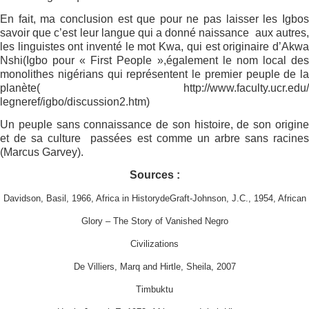
En fait, ma conclusion est que pour ne pas laisser les Igbos
savoir que c’est leur langue qui a donné naissance
aux autres
les linguistes ont inventé le mot Kwa, qui est originaire d’Akwa
Nshi(Igbo pour « First People »,également le nom local des
monolithes nigérians qui représentent le premier peuple de la
planète( http://www.faculty.ucr.edu/
legneref/igbo/discussion2.htm)
Un peuple sans connaissance de son histoire, de son origine
et de sa culture
passées est comme un arbre sans racine
(Marcus Garvey).
Sources :
Davidson, Basil, 1966, Africa in HistorydeGraft-Johnson, J.C., 1954, African
Glory – The Story of Vanished Negro
Civilizations
De Villiers, Marq and Hirtle, Sheila, 2007
Timbuktu